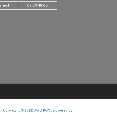
amedi
09:00–18:00
Copyright © 2022 WALI POOL powered by
360webmarketing