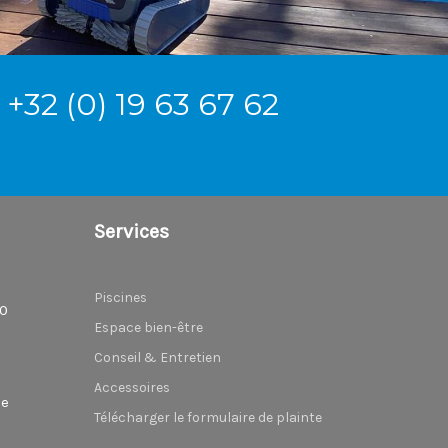
+32 (0) 19 63 67 62
Services
Piscines
80
Espace bien-être
Conseil & Entretien
Accessoires
be
Télécharger le formulaire de plainte