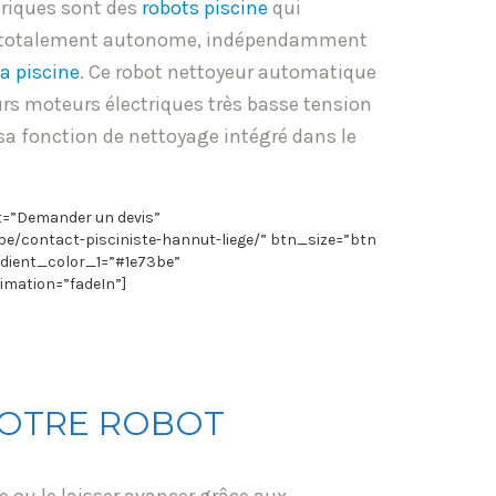
triques sont des
robots piscine
qui
e totalement autonome, indépendamment
la piscine
. Ce robot nettoyeur automatique
urs moteurs électriques très basse tension
a fonction de nettoyage intégré dans le
t=”Demander un devis”
be/contact-pisciniste-hannut-liege/” btn_size=”btn
adient_color_1=”#1e73be”
imation=”fadeIn”]
VOTRE ROBOT