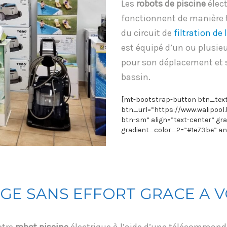
Les
robots de piscine
élec
fonctionnent de manièr
du circuit de
filtration de 
est équipé d’un ou plusie
pour son déplacement et s
bassin.
[mt-bootstrap-button btn_tex
btn_url=”https://www.walipool.
btn-sm” align=”text-center” gr
gradient_color_2=”#1e73be” an
GE SANS EFFORT GRACE A 