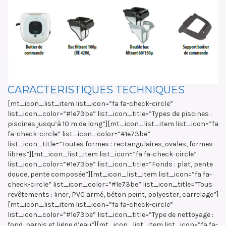
CARACTERISTIQUES TECHNIQUES
[mt_icon_list_item list_icon=”fa fa-check-circle”
list_icon_color=”#1e73be” list_icon_title=”Types de piscines :
piscines jusqu’à 10 m de long”][mt_icon_list_item list_icon=”fa
fa-check-circle” list_icon_color=”#1e73be”
list_icon_title=”Toutes formes : rectangulaires, ovales, formes
libres”][mt_icon_list_item list_icon=”fa fa-check-circle”
list_icon_color=”#1e73be” list_icon_title=”Fonds : plat, pente
douce, pente composée”][mt_icon_list_item list_icon=”fa fa-
check-circle” list_icon_color=”#1e73be” list_icon_title=”Tous
revêtements : liner, PVC armé, béton peint, polyester, carrelage”]
[mt_icon_list_item list_icon=”fa fa-check-circle”
list_icon_color=”#1e73be” list_icon_title=”Type de nettoyage :
fond, parois et ligne d’eau”][mt_icon_list_item list_icon=”fa fa-