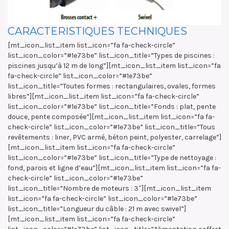
CARACTERISTIQUES TECHNIQUES
[mt_icon_list_item list_icon=”fa fa-check-circle”
list_icon_color=”#1e73be” list_icon_title=”Types de piscines :
piscines jusqu’à 12 m de long”][mt_icon_list_item list_icon=”fa
fa-check-circle” list_icon_color=”#1e73be”
list_icon_title=”Toutes formes : rectangulaires, ovales, formes
libres”][mt_icon_list_item list_icon=”fa fa-check-circle”
list_icon_color=”#1e73be” list_icon_title=”Fonds : plat, pente
douce, pente composée”][mt_icon_list_item list_icon=”fa fa-
check-circle” list_icon_color=”#1e73be” list_icon_title=”Tous
revêtements : liner, PVC armé, béton peint, polyester, carrelage”]
[mt_icon_list_item list_icon=”fa fa-check-circle”
list_icon_color=”#1e73be” list_icon_title=”Type de nettoyage :
fond, parois et ligne d’eau”][mt_icon_list_item list_icon=”fa fa-
check-circle” list_icon_color=”#1e73be”
list_icon_title=”Nombre de moteurs : 3″][mt_icon_list_item
list_icon=”fa fa-check-circle” list_icon_color=”#1e73be”
list_icon_title=”Longueur du câble : 21 m avec swivel”]
[mt_icon_list_item list_icon=”fa fa-check-circle”