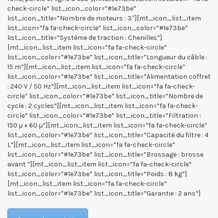
check-circle” list_icon_color=”#1e73be”
list_icon_title=”Nombre de moteurs : 3″][mt_icon_list_item
list_icon=”fa fa-check-circle” list_icon_color=”#1e73be”
list_icon_title=”Système de traction : Chenilles”]
[mt_icon_list_item list_icon=”fa fa-check-circle”
list_icon_color=”#1e73be” list_icon_title=”Longueur du câble :
15 m”][mt_icon_list_item list_icon=”fa fa-check-circle”
list_icon_color=”#1e73be” list_icon_title=”Alimentation coffret
: 240 V / 50 Hz”][mt_icon_list_item list_icon=”fa fa-check-
circle” list_icon_color=”#1e73be” list_icon_title=”Nombre de
cycle : 2 cycles”][mt_icon_list_item list_icon=”fa fa-check-
circle” list_icon_color=”#1e73be” list_icon_title=”Filtration :
150 µ + 60 µ”][mt_icon_list_item list_icon=”fa fa-check-circle”
list_icon_color=”#1e73be” list_icon_title=”Capacité du filtre : 4
L”][mt_icon_list_item list_icon=”fa fa-check-circle”
list_icon_color=”#1e73be” list_icon_title=”Brossage : brosse
avant “][mt_icon_list_item list_icon=”fa fa-check-circle”
list_icon_color=”#1e73be” list_icon_title=”Poids : 8 kg”]
[mt_icon_list_item list_icon=”fa fa-check-circle”
list_icon_color=”#1e73be” list_icon_title=”Garantie : 2 ans”]