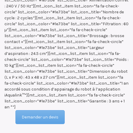
list_icon_color=”#1e73be” list_icon_title=”Alimentation coffret
: 240 V / 50 Hz”][mt_icon_list_item list_icon=”fa fa-check-
circle” list_icon_color=”#1e73be” list_icon_title=”Nombre de
cycle : 2 cycles”][mt_icon_list_item list_icon=”fa fa-check-
circle” list_icon_color=”#1e73be” list_icon_title=”Filtration : 60
µ”][mt_icon_list_item list_icon=”fa fa-check-circle”
list_icon_color=”#1e73be” list_icon_title=”Brossage : brosse
contact +”][mt_icon_list_item list_icon=”fa fa-check-circle”
list_icon_color=”#1e73be” list_icon_title=”Largeur
d’aspiration : 24.5 cm”][mt_icon_list_item list_icon=”fa fa-
check-circle” list_icon_color=”#1e73be” list_icon_title=”Poids :
10 kg”][mt_icon_list_item list_icon=”fa fa-check-circle”
list_icon_color=”#1e73be” list_icon_title=”Dimension du robot
(L x P x H) : 43 x 48 x 27 cm”][mt_icon_list_item list_icon=”fa
fa-check-circle” list_icon_color=”#1e73be” list_icon_title=”1 an
accordé sous condition d’appairage du robot à l’application
iAqualink™”][mt_icon_list_item list_icon=”fa fa-check-circle”
list_icon_color=”#1e73be” list_icon_title=”Garantie : 3 ans + 1
an *”]
Demander un devis