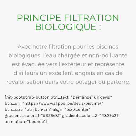
PRINCIPE FILTRATION
BIOLOGIQUE :
Avec notre filtration pour les piscines
biologiques, l’eau chargée et non-polluante
est évacuée vers l’extérieur et représente
d’ailleurs un excellent engrais en cas de
revalorisation dans votre potager ou parterre.
[mt-bootstrap-button btn_text=”Demander un devis”
btn_url=”https://www.walipool.be/devis-piscine/”
btn_size=”btn btn-sm” align=”text-center”
gradient_color_1=”#329e31″ gradient_color_2=”#329e31″
animation=”bounce”]