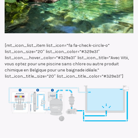
[mt_icon_list_item list_icon=”fa fa-check-circle-o”
list_icon_size=”20″ list_icon_color=”#329e31″
list_icon__hover_color=”#329e31″ list_icon_title=”Avec Vitii,
vous optez pour une piscine sans chlore ou autre produit
chimique en Belgique pour une baignade idéale.”
list_icon_title_size=”20″ list_icon_title_color=”#329e31″]