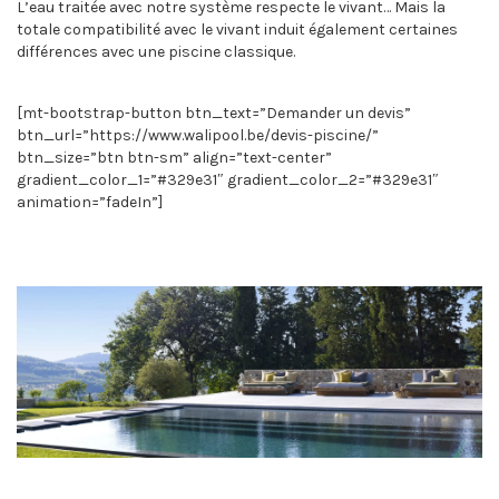
L’eau traitée avec notre système respecte le vivant… Mais la
totale compatibilité avec le vivant induit également certaines
différences avec une piscine classique.
[mt-bootstrap-button btn_text=”Demander un devis”
btn_url=”https://www.walipool.be/devis-piscine/”
btn_size=”btn btn-sm” align=”text-center”
gradient_color_1=”#329e31″ gradient_color_2=”#329e31″
animation=”fadeIn”]