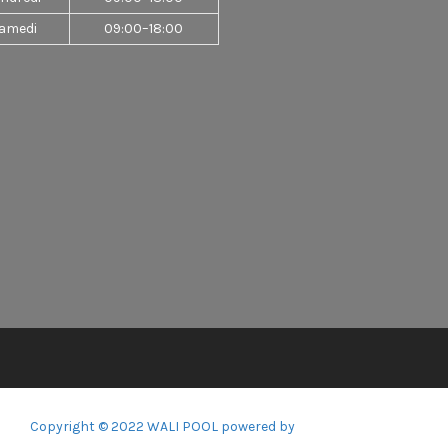
amedi
09:00–18:00
Copyright © 2022 WALI POOL powered by
360webmarketing